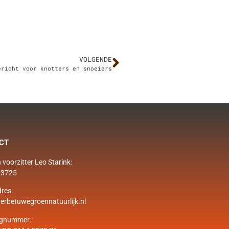
VOLGENDE
ericht voor knotters en snoeiers
CT
 voorzitter Leo Starink:
03725
res:
erbetuwegroennatuurlijk.nl
ngnummer: