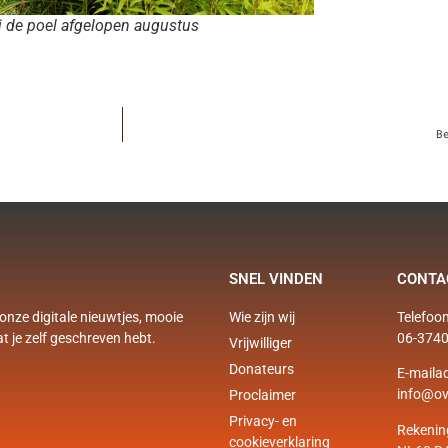
ij de poel afgelopen augustus
B
SNEL VINDEN
CONTA
onze digitale nieuwtjes, mooie
Wie zijn wij
Telefoon
at je zelf geschreven hebt.
06-374
Vrijwilliger
Donateurs
E-mailad
info@ov
Proclaimer
Privacy- en
Rekeni
cookieverklaring