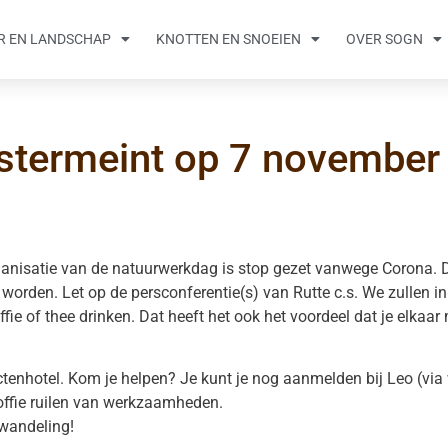
R EN LANDSCHAP
KNOTTEN EN SNOEIEN
OVER SOGN
stermeint op 7 november
rganisatie van de natuurwerkdag is stop gezet vanwege Corona. 
worden. Let op de persconferentie(s) van Rutte c.s. We zullen in
fie of thee drinken. Dat heeft het ook het voordeel dat je elkaar
ectenhotel. Kom je helpen? Je kunt je nog aanmelden bij Leo (vi
offie ruilen van werkzaamheden.
wandeling!