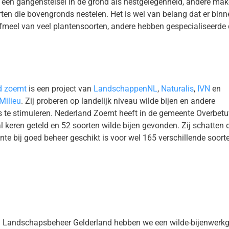
 een gangenstelsel in de grond als nestgelegenheid, andere ma
oorten die bovengronds nestelen. Het is wel van belang dat er bi
meel van veel plantensoorten, andere hebben gespecialiseerde d
d zoemt
is een project van
LandschappenNL
,
Naturalis
,
IVN
en
Milieu
. Zij proberen op landelijk niveau wilde bijen en andere
s te stimuleren. Nederland Zoemt heeft in de gemeente Overbet
l keren geteld en 52 soorten wilde bijen gevonden. Zij schatten 
te bij goed beheer geschikt is voor wel 165 verschillende soort
g Landschapsbeheer Gelderland hebben we een wilde-bijenwerkg