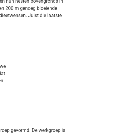
ken hun nesten bovengronds in
nnen 200 m genoeg bloeiende
ieetwensen. Juist die laatste
uwe
dat
en.
roep gevormd. De werkgroep is