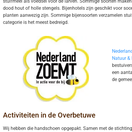
stuifmeel als voedsel voor de larven. Sommige soorten maken
dood hout of holle stengels. Bijenhotels zijn geschikt voor s
planten aanwezig zijn. Sommige bijensoorten verzamelen stuif
categorie is het meest bedreigd.
Nederlan
Natuur & 
bestuiver
een aanta
de gemeen
Activiteiten in de Overbetuwe
Wij hebben die handschoen opgepakt. Samen met de stichtin