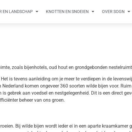
R EN LANDSCHAP
KNOTTEN EN SNOEIEN
OVER SOGN
uimte, zoals bijenhotels, oud hout en grondgebonden nestelruimt
Het is tevens aanleiding om je meer te verdiepen in de levenswij
 Nederland komen ongeveer 360 soorten wilde bijen voor. Ruim d
is gebrek aan voedsel en nestgelegenheid. Dit is een direct gev
fficiënter beheer van ons groen.
groeien. Bij wilde bijen wordt ieder ei in een aparte kraamkame