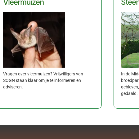
Vleermuizen
Steen
Vragen over vleermuizen? Vrijwilligers van
In de Mid
SOGN staan klaar om je te informeren en
broedpare
adviseren.
gebleven,
gedaald.