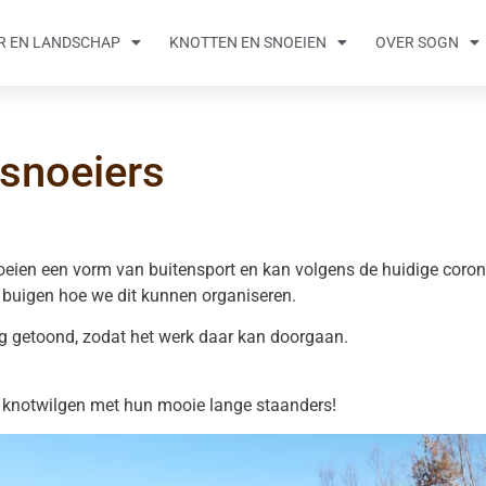
R EN LANDSCHAP
KNOTTEN EN SNOEIEN
OVER SOGN
 snoeiers
noeien een vorm van buitensport en kan volgens de huidige coron
 buigen hoe we dit kunnen organiseren.
ing getoond, zodat het werk daar kan doorgaan.
 de knotwilgen met hun mooie lange staanders!