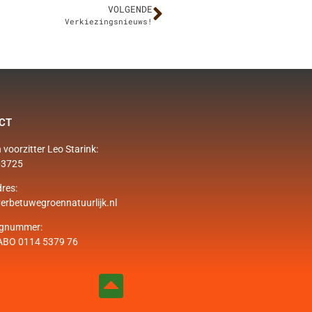
VOLGENDE
Verkiezingsnieuws!
CT
 voorzitter Leo Starink:
03725
res:
erbetuwegroennatuurlijk.nl
ngnummer:
ABO 0114 5379 76