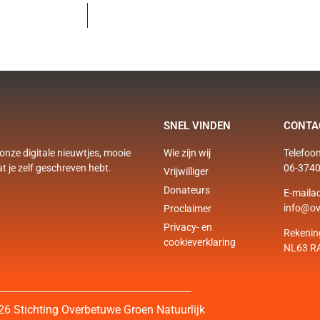
SNEL VINDEN
CONTA
onze digitale nieuwtjes, mooie
Wie zijn wij
Telefoon
at je zelf geschreven hebt.
06-374
Vrijwilliger
Donateurs
E-mailad
info@ov
Proclaimer
Privacy- en
Rekeni
cookieverklaring
NL63 R
26 Stichting Overbetuwe Groen Natuurlijk