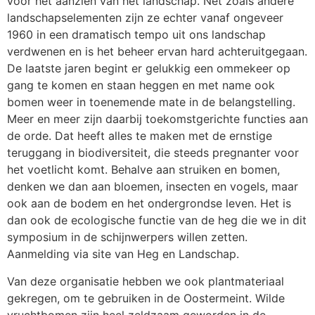
voor het aanzien van het landschap. Net zoals andere
landschapselementen zijn ze echter vanaf ongeveer
1960 in een dramatisch tempo uit ons landschap
verdwenen en is het beheer ervan hard achteruitgegaan.
De laatste jaren begint er gelukkig een ommekeer op
gang te komen en staan heggen en met name ook
bomen weer in toenemende mate in de belangstelling.
Meer en meer zijn daarbij toekomstgerichte functies aan
de orde. Dat heeft alles te maken met de ernstige
teruggang in biodiversiteit, die steeds pregnanter voor
het voetlicht komt. Behalve aan struiken en bomen,
denken we dan aan bloemen, insecten en vogels, maar
ook aan de bodem en het ondergrondse leven. Het is
dan ook de ecologische functie van de heg die we in dit
symposium in de schijnwerpers willen zetten.
Aanmelding via site van Heg en Landschap.
Van deze organisatie hebben we ook plantmateriaal
gekregen, om te gebruiken in de Oostermeint. Wilde
vruchtbomen zijn heel zeldzaam geworden in de